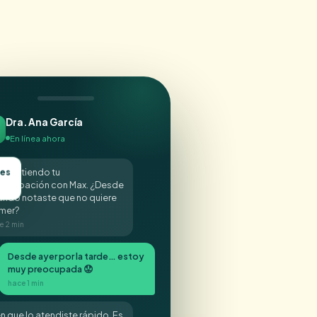
Dra. Ana García
En línea ahora
tes
a! Entiendo tu
eocupación con Max. ¿Desde
ándo notaste que no quiere
mer?
e 2 min
Desde ayer por la tarde… estoy
muy preocupada 😟
hace 1 min
n que lo atendiste rápido. Es