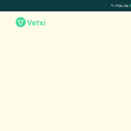
🐾 Más de