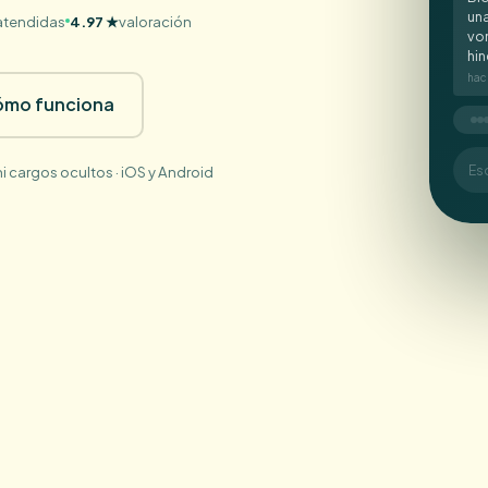
una
atendidas
4.97 ★
valoración
vom
hi
hac
ómo funciona
i cargos ocultos · iOS y Android
Es