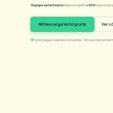
Equipo veterinario
seleccionado
+300
mascotas 
📲 Descarga Vetxi gratis
Ver c
Sólo pagas cuando consultas · Sin suscripciones n