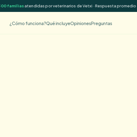
300 familias
atendidas por veterinarios de Vetxi · Respuesta promedio
¿Cómo funciona?
Qué incluye
Opiniones
Preguntas