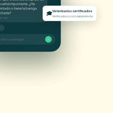
 señal importante. ¿Ha
itado o tiene la barriga
Veterinarios certificados
🎓
nchada?
Verificados y con experiencia
e 1 min
cribe tu mensaje…
➤