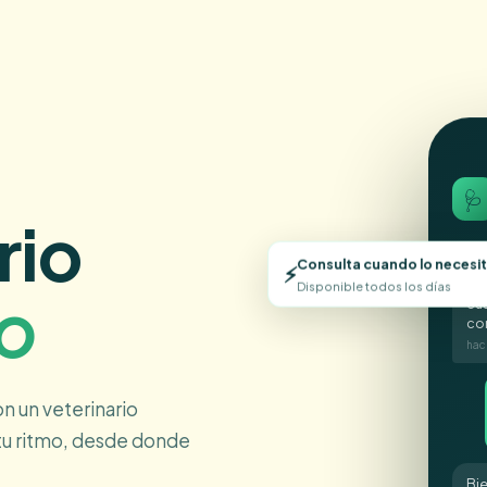
🩺
rio
Consulta cuando lo necesi
Hol
⚡
pr
Disponible todos los días
lo
cu
co
hac
n un veterinario
 tu ritmo, desde donde
Bie