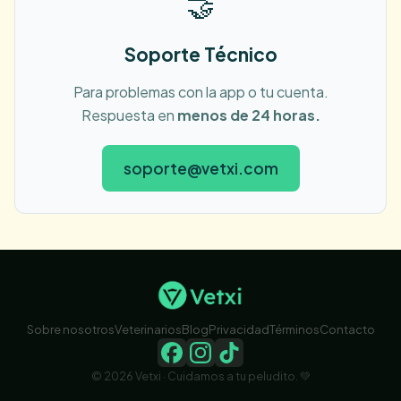
🤝
Soporte Técnico
Para problemas con la app o tu cuenta.
Respuesta en
menos de 24 horas.
soporte@vetxi.com
Sobre nosotros
Veterinarios
Blog
Privacidad
Términos
Contacto
© 2026 Vetxi · Cuidamos a tu peludito. 💚