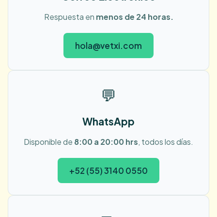
Respuesta en
menos de 24 horas.
hola@vetxi.com
¿Cómo funciona?
Qué incluye
💬
Opiniones
WhatsApp
Preguntas
Disponible de
8:00 a 20:00 hrs
, todos los días.
+52 (55) 3140 0550