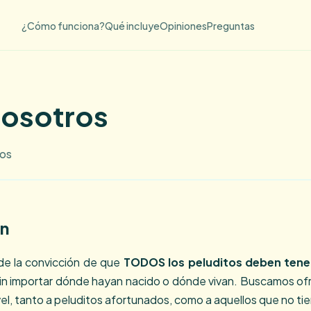
¿Cómo funciona?
Qué incluye
Opiniones
Preguntas
osotros
tos
ón
de la convicción de que
TODOS los peluditos deben tener
in importar dónde hayan nacido o dónde vivan. Buscamos ofr
ivel, tanto a peluditos afortunados, como a aquellos que no tie