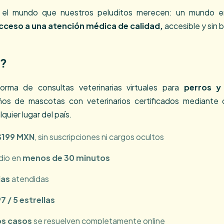
r el mundo que nuestros peluditos merecen: un mundo 
cceso a una atención médica de calidad,
accesible y sin 
i?
orma de consultas veterinarias virtuales para
perros y
s de mascotas con veterinarios certificados mediante c
quier lugar del país.
$199 MXN
, sin suscripciones ni cargos ocultos
dio en
menos de 30 minutos
ias
atendidas
7 / 5 estrellas
os casos
se resuelven completamente online