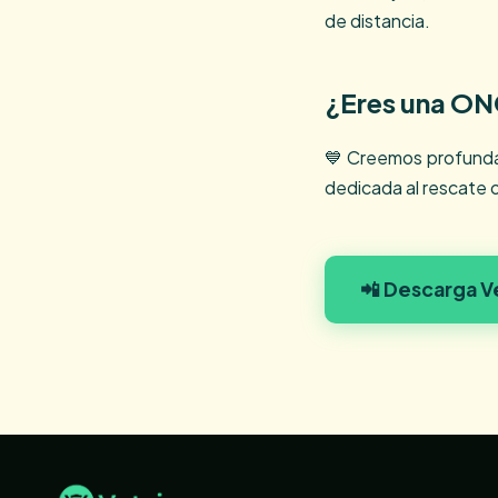
de distancia.
¿Eres una ONG
💙 Creemos profundam
dedicada al rescate 
📲 Descarga Ve