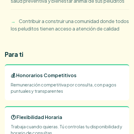
salud preventiva y bienestar animal de sus peluditos
Contribuir a construir una comunidad donde todos
¿Cómo funciona?
los peluditos tienen acceso a atención de calidad
Qué incluye
Opiniones
Para ti
Preguntas
💰 Honorarios Competitivos
Remuneración competitiva por consulta, con pagos
puntuales y transparentes
🕐 Flexibilidad Horaria
Trabaja cuando quieras. Tú controlas tu disponibilidad y
horario de consultas