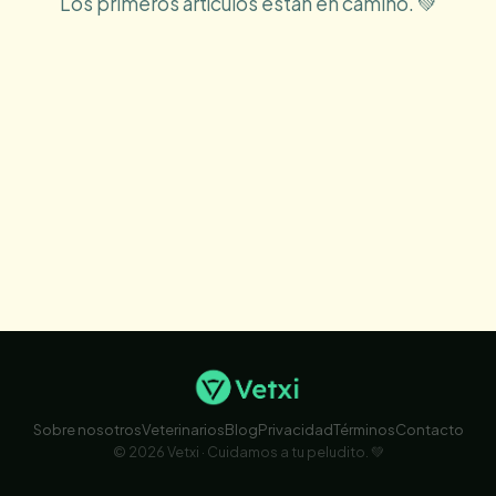
Preguntas
Los primeros artículos están en camino. 💚
Blog
Sobre nosotros
Veterinarios
Blog
Privacidad
Términos
Contacto
© 2026 Vetxi · Cuidamos a tu peludito. 💚